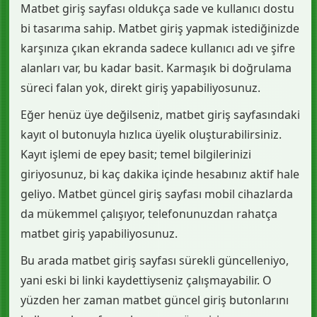
Matbet giriş sayfası oldukça sade ve kullanıcı dostu
bi tasarıma sahip. Matbet giriş yapmak istediğinizde
karşınıza çıkan ekranda sadece kullanıcı adı ve şifre
alanları var, bu kadar basit. Karmaşık bi doğrulama
süreci falan yok, direkt giriş yapabiliyosunuz.
Eğer henüz üye değilseniz, matbet giriş sayfasındaki
kayıt ol butonuyla hızlıca üyelik oluşturabilirsiniz.
Kayıt işlemi de epey basit; temel bilgilerinizi
giriyosunuz, bi kaç dakika içinde hesabınız aktif hale
geliyo. Matbet güncel giriş sayfası mobil cihazlarda
da mükemmel çalışıyor, telefonunuzdan rahatça
matbet giriş yapabiliyosunuz.
Bu arada matbet giriş sayfası sürekli güncelleniyo,
yani eski bi linki kaydettiyseniz çalışmayabilir. O
yüzden her zaman matbet güncel giriş butonlarını