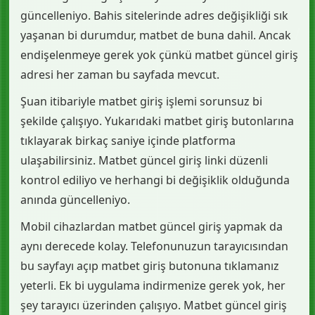
güncelleniyo. Bahis sitelerinde adres değişikliği sık
yaşanan bi durumdur, matbet de buna dahil. Ancak
endişelenmeye gerek yok çünkü matbet güncel giriş
adresi her zaman bu sayfada mevcut.
Şuan itibariyle matbet giriş işlemi sorunsuz bi
şekilde çalışıyo. Yukarıdaki matbet giriş butonlarına
tıklayarak birkaç saniye içinde platforma
ulaşabilirsiniz. Matbet güncel giriş linki düzenli
kontrol ediliyo ve herhangi bi değişiklik olduğunda
anında güncelleniyo.
Mobil cihazlardan matbet güncel giriş yapmak da
aynı derecede kolay. Telefonunuzun tarayıcısından
bu sayfayı açıp matbet giriş butonuna tıklamanız
yeterli. Ek bi uygulama indirmenize gerek yok, her
şey tarayıcı üzerinden çalışıyo. Matbet güncel giriş