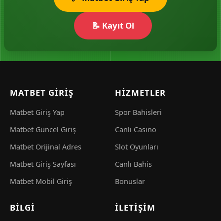
📝 Kayıt Ol
MATBET GIRIŞ
HIZMETLER
Matbet Giriş Yap
Spor Bahisleri
Matbet Güncel Giriş
Canlı Casino
Matbet Orijinal Adres
Slot Oyunları
Matbet Giriş Sayfası
Canlı Bahis
Matbet Mobil Giriş
Bonuslar
BILGI
İLETIŞIM