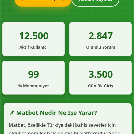
12.500
2.847
Aktif Kullanıcı
Olumlu Yorum
99
3.500
% Memnuniyet
Günlük Giriş
📌 Matbet Nedir Ne İşe Yarar?
Matbet, özellikle Türkiye'deki bahis severler için
oldukça popüler hale gelmiş bi platformdur. Spor