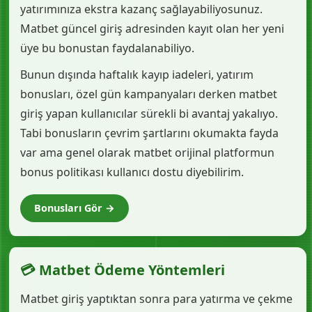
yatırımınıza ekstra kazanç sağlayabiliyosunuz.
Matbet güncel giriş adresinden kayıt olan her yeni
üye bu bonustan faydalanabiliyo.
Bunun dışında haftalık kayıp iadeleri, yatırım
bonusları, özel gün kampanyaları derken matbet
giriş yapan kullanıcılar sürekli bi avantaj yakalıyo.
Tabi bonusların çevrim şartlarını okumakta fayda
var ama genel olarak matbet orijinal platformun
bonus politikası kullanıcı dostu diyebilirim.
Bonusları Gör →
💳 Matbet Ödeme Yöntemleri
Matbet giriş yaptıktan sonra para yatırma ve çekme