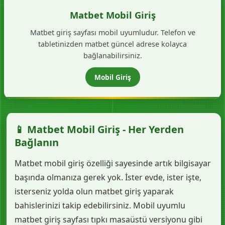
Matbet Mobil Giriş
Matbet giriş sayfası mobil uyumludur. Telefon ve
tabletinizden matbet güncel adrese kolayca
bağlanabilirsiniz.
Mobil Giriş
📱 Matbet Mobil Giriş - Her Yerden
Bağlanın
Matbet mobil giriş özelliği sayesinde artık bilgisayar
başında olmanıza gerek yok. İster evde, ister işte,
isterseniz yolda olun matbet giriş yaparak
bahislerinizi takip edebilirsiniz. Mobil uyumlu
matbet giriş sayfası tıpkı masaüstü versiyonu gibi