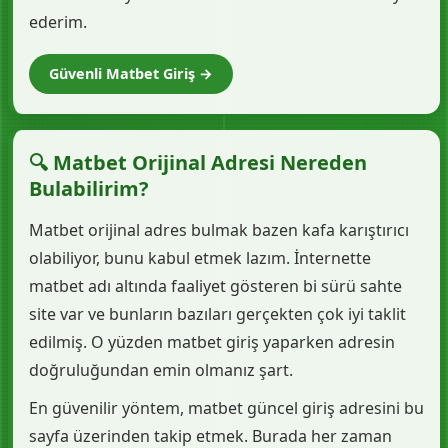
ederim.
Güvenli Matbet Giriş →
🔍 Matbet Orijinal Adresi Nereden
Bulabilirim?
Matbet orijinal adres bulmak bazen kafa karıştırıcı
olabiliyor, bunu kabul etmek lazım. İnternette
matbet adı altında faaliyet gösteren bi sürü sahte
site var ve bunların bazıları gerçekten çok iyi taklit
edilmiş. O yüzden matbet giriş yaparken adresin
doğruluğundan emin olmanız şart.
En güvenilir yöntem, matbet güncel giriş adresini bu
sayfa üzerinden takip etmek. Burada her zaman