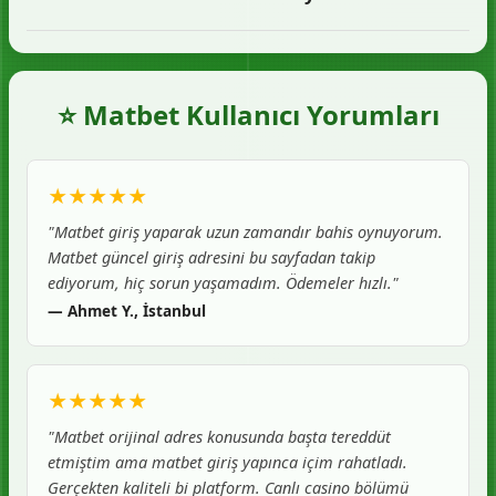
yaparak tüm özellikleri kullanabilirsiniz.
Matbet giriş yaptıktan sonra promosyonlar bölümünden
aktif bonusları görebilir ve şartlarını inceleyerek
faydalanabilirsiniz.
⭐ Matbet Kullanıcı Yorumları
★★★★★
"Matbet giriş yaparak uzun zamandır bahis oynuyorum.
Matbet güncel giriş adresini bu sayfadan takip
ediyorum, hiç sorun yaşamadım. Ödemeler hızlı."
— Ahmet Y., İstanbul
★★★★★
"Matbet orijinal adres konusunda başta tereddüt
etmiştim ama matbet giriş yapınca içim rahatladı.
Gerçekten kaliteli bi platform. Canlı casino bölümü