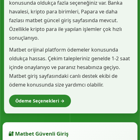
konusunda oldukça fazla seçeneğiniz var. Banka
havalesi, kripto para birimleri, Papara ve daha
fazlası matbet güncel giriş sayfasında mevcut.
Özellikle kripto para ile yapılan işlemler çok hızlı
sonuçlanıyo.
Matbet orijinal platform ödemeler konusunda
oldukça hassas. Çekim talepleriniz genelde 1-2 saat
içinde onaylanıyo ve paranız hesabınıza geçiyo.
Matbet giriş sayfasındaki canlı destek ekibi de
ödeme konusunda size yardımcı olabilir.
Ödeme Seçenekleri →
🔐 Matbet Güvenli Giriş