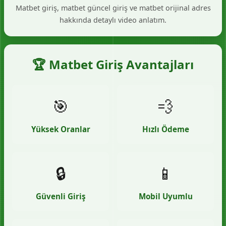
Matbet giriş, matbet güncel giriş ve matbet orijinal adres
hakkında detaylı video anlatım.
🏆 Matbet Giriş Avantajları
🎯
💨
Yüksek Oranlar
Hızlı Ödeme
🔒
📱
Güvenli Giriş
Mobil Uyumlu