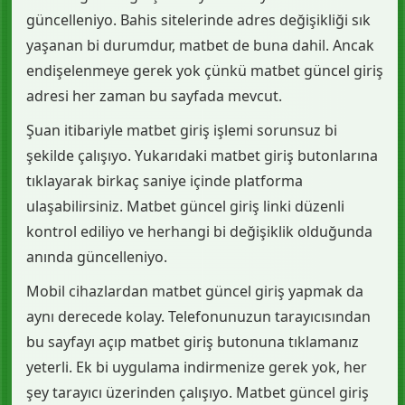
güncelleniyo. Bahis sitelerinde adres değişikliği sık
yaşanan bi durumdur, matbet de buna dahil. Ancak
endişelenmeye gerek yok çünkü matbet güncel giriş
adresi her zaman bu sayfada mevcut.
Şuan itibariyle matbet giriş işlemi sorunsuz bi
şekilde çalışıyo. Yukarıdaki matbet giriş butonlarına
tıklayarak birkaç saniye içinde platforma
ulaşabilirsiniz. Matbet güncel giriş linki düzenli
kontrol ediliyo ve herhangi bi değişiklik olduğunda
anında güncelleniyo.
Mobil cihazlardan matbet güncel giriş yapmak da
aynı derecede kolay. Telefonunuzun tarayıcısından
bu sayfayı açıp matbet giriş butonuna tıklamanız
yeterli. Ek bi uygulama indirmenize gerek yok, her
şey tarayıcı üzerinden çalışıyo. Matbet güncel giriş