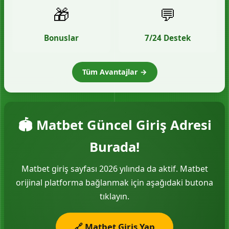
🎁
💬
Bonuslar
7/24 Destek
Tüm Avantajlar →
🏟️ Matbet Güncel Giriş Adresi
Burada!
Matbet giriş sayfası 2026 yılında da aktif. Matbet
orijinal platforma bağlanmak için aşağıdaki butona
tıklayın.
🔗 Matbet Giriş Yap