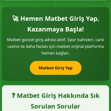
🚀 Hemen Matbet Giriş Yap,
Kazanmaya Başla!
Matbet güncel giriş adresi aktif. Spor bahisleri, canlı
casino ve daha fazlası için matbet orijinal platforma
hemen bağlan.
Matbet Giriş Yap
❓ Matbet Giriş Hakkında Sık
Sorulan Sorular