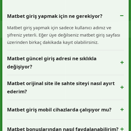
Matbet giriş yapmak için ne gerekiyor?
Matbet giriş yapmak için sadece kullanıcı adınız ve
şifreniz yeterli. Eğer üye değilseniz matbet giriş sayfası
üzerinden birkaç dakikada kayıt olabilirsiniz.
Matbet güncel giriş adresi ne sıklıkla
değişiyor?
Matbet güncel giriş adresi periyodik olarak
güncellenebiliyor. Ancak bu sayfadaki matbet giriş
Matbet orijinal site ile sahte siteyi nasıl ayırt
butonları her zaman güncel adrese yönlendirir.
ederim?
En güvenli yöntem matbet giriş için bu sayfadaki
butonları kullanmak. Matbet orijinal platform SSL
Matbet giriş mobil cihazlarda çalışıyor mu?
sertifikasına sahiptir ve profesyonel bi tasarımı vardır.
Evet, matbet giriş sayfası tamamen mobil uyumludur.
Telefon, tablet gibi cihazlardan matbet güncel giriş
Matbet bonuslarından nasıl faydalanabilirim?