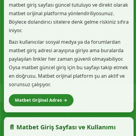
matbet giriş sayfası güncel tutuluyo ve direkt olarak
matbet orijinal platforma yönlendiriliyosunuz.
Böylece dolandırıcı sitelere denk gelme riskiniz sıfıra
iniyor.
Bazı kullanıcılar sosyal medya ya da forumlardan
matbet giriş adresi arayışına giriyo ama buralarda
paylaşılan linkler her zaman güvenli olmayabiliyor.
Oysa matbet güncel giriş için bu sayfayı takip etmek
en doğrusu. Matbet orijinal platform şu an aktif ve
sorunsuz çalışıyor.
Matbet Orijinal Adres →
📄 Matbet Giriş Sayfası ve Kullanımı