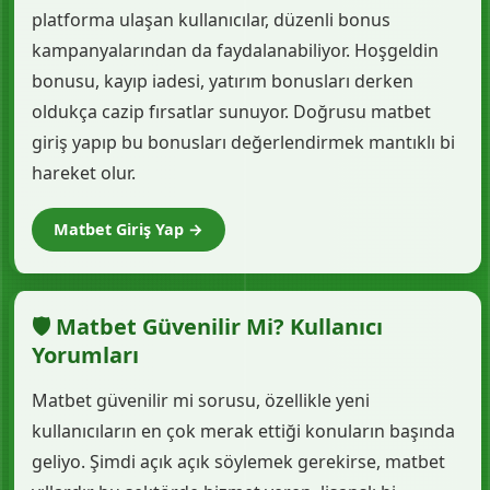
platforma ulaşan kullanıcılar, düzenli bonus
kampanyalarından da faydalanabiliyor. Hoşgeldin
bonusu, kayıp iadesi, yatırım bonusları derken
oldukça cazip fırsatlar sunuyor. Doğrusu matbet
giriş yapıp bu bonusları değerlendirmek mantıklı bi
hareket olur.
Matbet Giriş Yap →
🛡️ Matbet Güvenilir Mi? Kullanıcı
Yorumları
Matbet güvenilir mi sorusu, özellikle yeni
kullanıcıların en çok merak ettiği konuların başında
geliyo. Şimdi açık açık söylemek gerekirse, matbet