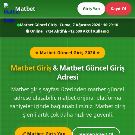
Matbet
Giriş Yap
Kayıt Ol
Matbet Güncel Giriş · Cuma, 7 Ağustos 2026 · 10:29:11
🟢 Online · 7/24 Aktif
👤 +12.500 Aktif Kullanıcı
⭐ Matbet Güncel Giriş 2026 ⭐
Matbet Giriş
& Matbet Güncel Giriş
Adresi
Matbet giriş sayfası üzerinden matbet güncel
adrese ulaşabilir, matbet orijinal platforma
saniyeler içinde bağlanabilirsiniz. Matbet giriş
işlemi artık çok daha hızlı ve güvenli.
🔗 Matbet Giriş Yap
Hemen Kayıt Ol