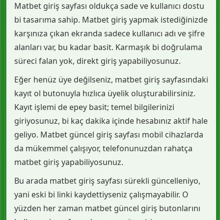
Matbet giriş sayfası oldukça sade ve kullanıcı dostu
bi tasarıma sahip. Matbet giriş yapmak istediğinizde
karşınıza çıkan ekranda sadece kullanıcı adı ve şifre
alanları var, bu kadar basit. Karmaşık bi doğrulama
süreci falan yok, direkt giriş yapabiliyosunuz.
Eğer henüz üye değilseniz, matbet giriş sayfasındaki
kayıt ol butonuyla hızlıca üyelik oluşturabilirsiniz.
Kayıt işlemi de epey basit; temel bilgilerinizi
giriyosunuz, bi kaç dakika içinde hesabınız aktif hale
geliyo. Matbet güncel giriş sayfası mobil cihazlarda
da mükemmel çalışıyor, telefonunuzdan rahatça
matbet giriş yapabiliyosunuz.
Bu arada matbet giriş sayfası sürekli güncelleniyo,
yani eski bi linki kaydettiyseniz çalışmayabilir. O
yüzden her zaman matbet güncel giriş butonlarını