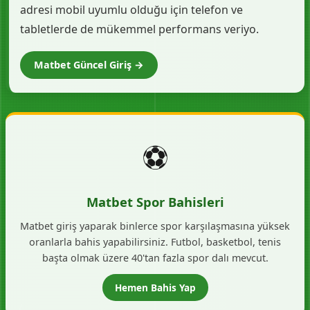
adresi mobil uyumlu olduğu için telefon ve
tabletlerde de mükemmel performans veriyo.
Matbet Güncel Giriş →
⚽
Matbet Spor Bahisleri
Matbet giriş yaparak binlerce spor karşılaşmasına yüksek
oranlarla bahis yapabilirsiniz. Futbol, basketbol, tenis
başta olmak üzere 40'tan fazla spor dalı mevcut.
Hemen Bahis Yap