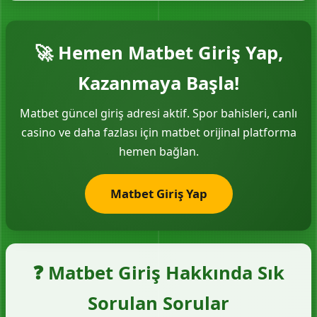
🚀 Hemen Matbet Giriş Yap,
Kazanmaya Başla!
Matbet güncel giriş adresi aktif. Spor bahisleri, canlı
casino ve daha fazlası için matbet orijinal platforma
hemen bağlan.
Matbet Giriş Yap
❓ Matbet Giriş Hakkında Sık
Sorulan Sorular