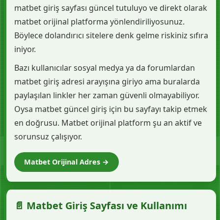
matbet giriş sayfası güncel tutuluyo ve direkt olarak
matbet orijinal platforma yönlendiriliyosunuz.
Böylece dolandırıcı sitelere denk gelme riskiniz sıfıra
iniyor.
Bazı kullanıcılar sosyal medya ya da forumlardan
matbet giriş adresi arayışına giriyo ama buralarda
paylaşılan linkler her zaman güvenli olmayabiliyor.
Oysa matbet güncel giriş için bu sayfayı takip etmek
en doğrusu. Matbet orijinal platform şu an aktif ve
sorunsuz çalışıyor.
Matbet Orijinal Adres →
📄 Matbet Giriş Sayfası ve Kullanımı