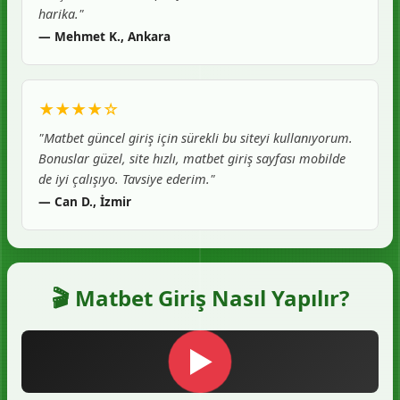
harika."
— Mehmet K., Ankara
★★★★☆
"Matbet güncel giriş için sürekli bu siteyi kullanıyorum.
Bonuslar güzel, site hızlı, matbet giriş sayfası mobilde
de iyi çalışıyo. Tavsiye ederim."
— Can D., İzmir
🎬 Matbet Giriş Nasıl Yapılır?
▶