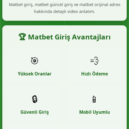
Matbet giriş, matbet güncel giriş ve matbet orijinal adres
hakkında detaylı video anlatım.
🏆 Matbet Giriş Avantajları
🎯
💨
Yüksek Oranlar
Hızlı Ödeme
🔒
📱
Güvenli Giriş
Mobil Uyumlu