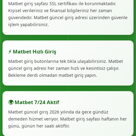
Matbet giriş sayfası SSL sertifikası ile korunmaktadır.
Kişisel verileriniz ve finansal bilgileriniz her zaman
güvendedir. Matbet güncel giriş adresi üzerinden güvenle
işlem yapabilirsiniz.
⚡ Matbet Hızlı Giriş
Matbet giriş butonlarına tek tıkla ulaşabilirsiniz. Matbet
güncel giriş adresi her zaman hızlı ve kesintisiz çalışır.
Bekleme derdi olmadan matbet giriş yapın.
🌍 Matbet 7/24 Aktif
Matbet güncel giriş 2026 yılında da gece gündüz
demeden hizmet veriyor. Matbet giriş sayfası haftanın her
günü, günün her saati aktiftir.