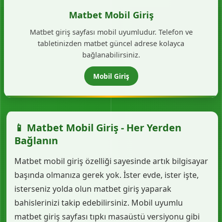
Matbet Mobil Giriş
Matbet giriş sayfası mobil uyumludur. Telefon ve
tabletinizden matbet güncel adrese kolayca
bağlanabilirsiniz.
Mobil Giriş
📱 Matbet Mobil Giriş - Her Yerden
Bağlanın
Matbet mobil giriş özelliği sayesinde artık bilgisayar
başında olmanıza gerek yok. İster evde, ister işte,
isterseniz yolda olun matbet giriş yaparak
bahislerinizi takip edebilirsiniz. Mobil uyumlu
matbet giriş sayfası tıpkı masaüstü versiyonu gibi