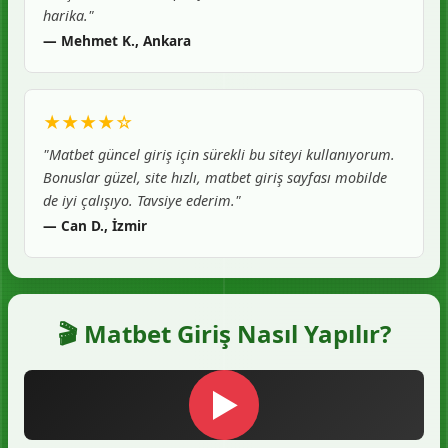
harika."
— Mehmet K., Ankara
★★★★☆
"Matbet güncel giriş için sürekli bu siteyi kullanıyorum.
Bonuslar güzel, site hızlı, matbet giriş sayfası mobilde
de iyi çalışıyo. Tavsiye ederim."
— Can D., İzmir
🎬 Matbet Giriş Nasıl Yapılır?
▶