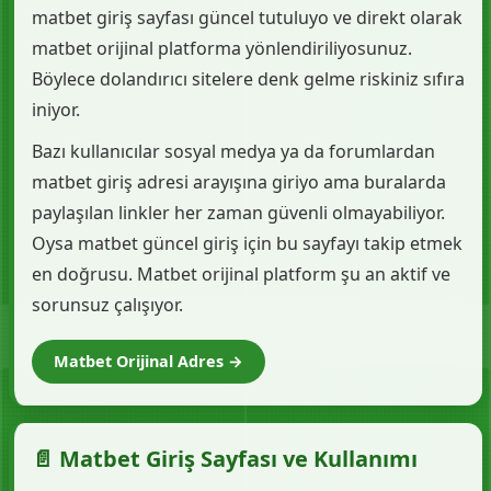
matbet giriş sayfası güncel tutuluyo ve direkt olarak
matbet orijinal platforma yönlendiriliyosunuz.
Böylece dolandırıcı sitelere denk gelme riskiniz sıfıra
iniyor.
Bazı kullanıcılar sosyal medya ya da forumlardan
matbet giriş adresi arayışına giriyo ama buralarda
paylaşılan linkler her zaman güvenli olmayabiliyor.
Oysa matbet güncel giriş için bu sayfayı takip etmek
en doğrusu. Matbet orijinal platform şu an aktif ve
sorunsuz çalışıyor.
Matbet Orijinal Adres →
📄 Matbet Giriş Sayfası ve Kullanımı