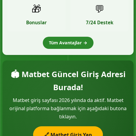
🎁
💬
Bonuslar
7/24 Destek
Tüm Avantajlar →
🏟️ Matbet Güncel Giriş Adresi
Burada!
Matbet giriş sayfası 2026 yılında da aktif. Matbet
orijinal platforma bağlanmak için aşağıdaki butona
tıklayın.
🔗 Matbet Giriş Yap