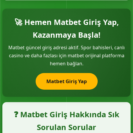
🚀 Hemen Matbet Giriş Yap,
Kazanmaya Başla!
Matbet güncel giriş adresi aktif. Spor bahisleri, canlı
casino ve daha fazlası için matbet orijinal platforma
hemen bağlan.
Matbet Giriş Yap
❓ Matbet Giriş Hakkında Sık
Sorulan Sorular