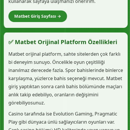
kullanarak sayfaya ulaşmanızı öneririm.
Matbet Giriş Sayfası →
✅ Matbet Orijinal Platform Özellikleri
Matbet orijinal platform, sahte sitelerden çok farklı
bi deneyim sunuyo. Öncelikle oyun çeşitliliği
inanılmaz derecede fazla. Spor bahislerinde binlerce
karşılaşma, yüzlerce bahis seçeneği mevcut. Matbet
giriş yaptıktan sonra canlı bahis bölümünde maçları
anlık takip edebiliyo, oranların değişimini
görebiliyosunuz.
Casino tarafında ise Evolution Gaming, Pragmatic
Play gibi dünyaca ünlü sağlayıcıların oyunları var.