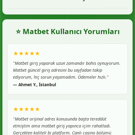
yaparak tüm özellikleri kullanabilirsiniz.
Matbet giriş yaptıktan sonra promosyonlar bölümünden
aktif bonusları görebilir ve şartlarını inceleyerek
faydalanabilirsiniz.
⭐ Matbet Kullanıcı Yorumları
★★★★★
"Matbet giriş yaparak uzun zamandır bahis oynuyorum.
Matbet güncel giriş adresini bu sayfadan takip
ediyorum, hiç sorun yaşamadım. Ödemeler hızlı."
— Ahmet Y., İstanbul
★★★★★
"Matbet orijinal adres konusunda başta tereddüt
etmiştim ama matbet giriş yapınca içim rahatladı.
Gerçekten kaliteli bi platform. Canlı casino bölümü