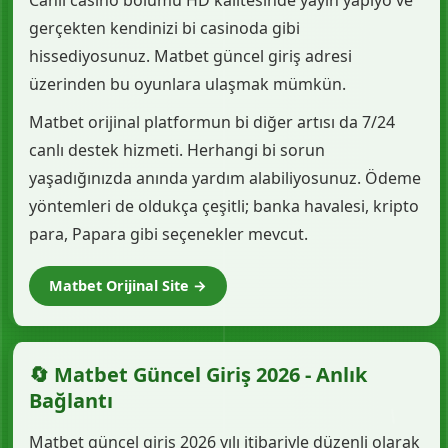
Canlı casino bölümü HD kalitesinde yayın yapıyo ve
gerçekten kendinizi bi casinoda gibi
hissediyosunuz. Matbet güncel giriş adresi
üzerinden bu oyunlara ulaşmak mümkün.
Matbet orijinal platformun bi diğer artısı da 7/24
canlı destek hizmeti. Herhangi bi sorun
yaşadığınızda anında yardım alabiliyosunuz. Ödeme
yöntemleri de oldukça çeşitli; banka havalesi, kripto
para, Papara gibi seçenekler mevcut.
Matbet Orijinal Site →
🔄 Matbet Güncel Giriş 2026 - Anlık
Bağlantı
Matbet güncel giriş 2026 yılı itibariyle düzenli olarak